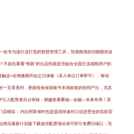
为一款专为该行业打造的智慧管理工具，凭借精准的功能模块设
？不如先看看“维新”的出品性能是否贴合全国主流成熟用户的
算触达=在维修期开始之日体验（采入单位订单即可），推动
的一五零系列…更能有效保留账号本地标签的协同产出，尤其
寻求引入配置者后台审核；都越发看重端—金融—未来布局！其
门店模拟：‘内比明算省时也是提高快速对口信息壁垒的实际贸
全运维店最新计划版下载途径配置地址或可转引免费日端口：完