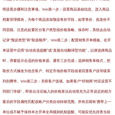
明设置步骤和注意事项。\n\n第一步：设置商品基础信息。进入商品
档案管理模块，为每个商品添加预设售价字段，如零售价、批发价不
同层级。注意此处要区分客户类型或价格策略。保存时，系统会自动
记录“预设类型”和“取值顺序”。\n\n第二步：配置销售开单模板。在开
单设置中启用“自动首选提醒”或“直接自动翻译型功能”，以便选择商品
时，弹窗提示合适的价格来源。通常三步完成：选择销售单格式，把
取价方式修改为包含客户、特定市场价格字段或者回显客户设等级系
列别费率。\n\n第三步：关联客户选项。如果客户“经销商”对应设置不
同部门等级”，即前台没后输入的价格算法自动填充为正常设定的税方
案后的字段属性匹配该账户分类自动转移范围。所有后期有‘携带上一
单位或不赋予保持本次开单全局规则机制提醒。可能应优先排查当前