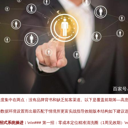
度集中在两点：没有品牌背书和缺乏拓客渠道。以下是覆盖前期筹—高意向
数据环境设置而出最匹配于情境所更富实战指导效能版本结构如下建议选用
招式系统操进：
\n\n### 第一招：零成本定位精准清洗圈（1周见效期