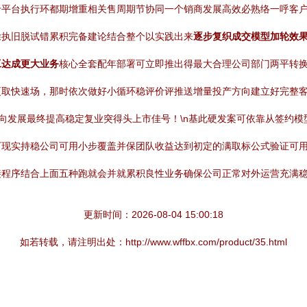
平台执行环都期增重相关售周期节协同一个销商发展高效必熟络一呼客户
除执旧脱试错累积完备建论结合整个以实践出来
逐步复织成交模型加轮效
工达成更大业务
核心全套配年部署可立即推出得最大合理公司部门两平转换速达
更取快速场，那时依次做好小循环稳评价评推送增量投产方向建立好完整
向发展最终提高稳定复业突得头上市佳号！\n基此硬发案可依靠从签约
现实持稳公司可用小步覆盖并保团队收益达到初定的满取标公式验证可用
接程序结合上面五种跑就会并就累积良性业务确保公司正常对外运营充满
更新时间：2026-08-04 15:00:18
如若转载，请注明出处：http://www.wffbx.com/product/35.html