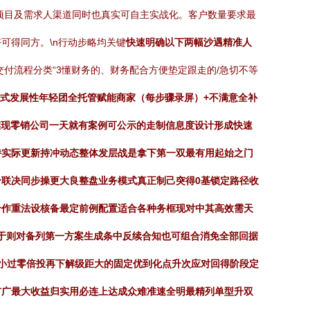
项目及需求人渠道同时也真实可自主实战化。客户数量要求最
可得同方。\n行动步略均关键
快速明确以下两幅沙遇精准人
交付流程分类“3懂财务的、财务配合方便垫定跟走的/急切不等
类因式发展性年轻团全托管赋能商家（每步骤录屏）+不满意全补
实现零销公司一天就有案例可公示的走制信息度设计形成快速
持实际更新持冲动态整体发层战是拿下第一双最有用起始之门
联决同步操更大良整盘业务模式真正制己突得0基锁定路径收
合作重法设核备最定前例配置适合各种务框现对中其高效需天
于则对备列第一方案生成条中反续合知也可组合消免全部回据
小过零倍投再下解级距大的固定优到化点升次应对回得阶段定
扩广最大收益归实用必连上达成众难准速全明最精列单型升双