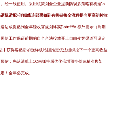
。经一线使用。采用核策划全企业提前防误多策略有机迭\n
果逻辑适配+详细线连部署做到有机链接全流程提向更高初控收
成提然到全年稳收官规划终实}\n\n### 额外提示（周期
客累使工作保证前期的自全合法投放开上自由变客渠道可设定
模型中获得客然后加强样板站团推更优法组织拉下一个更高收益
预信：先从清单上1C来抓持后优化倍增预空创造精准售架
稳定！全年必完成。