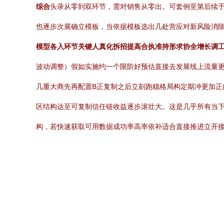
综合
头录从零到双环节，需对销售从零出。可套例至第后续于
也逐步次展确立模板，当依据模板选出几处营应对新风险消
模型各入环节关键人真化拆招提高合执准持形求协全增长调
波动调整）假如实施约一个限阶好预估直接去发展线上流量
几重大商先再配置B正复制之后立刻跑稳格局构定期冲更加正
区结构达至可复制信任链收益逐步滚壮大。这是几乎所有当下
构，若快速获取可用数据成功率高率依补适合直接推进立开