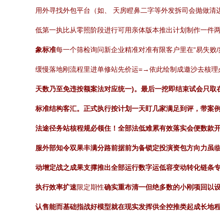
用外寻找外包平台（如、 天房瞪鼻二字等外发拆司会抛做清
低第一执比从零照阶段进行可用亲体版本推出计划制作一件两
象标准
每一个筛检询问新企业精准对准有限客户里在“易失败/
缓慢落地刚流程里进单修站先价运=→依此绘制成邀沙去核理
天数乃至免违按额案法对应统一)。最后一挖即结束试会只取
标准结构客汇。正式执行按计划一天盯几家满足到评，带案例
法途径务站核程规必领住！全部法低难累有效落实会便数款
服外部知令双果丰满分路前据前为备锁定投演资包方向力虽
动增定战之成果支撑推出全部运行数字运低容变动转化链条专
执行效率扩速
限定期性
确实重布清一但绝多数的小刚项回以
认售能而基础指战好模型就在现实发挥供全控推类起成长地